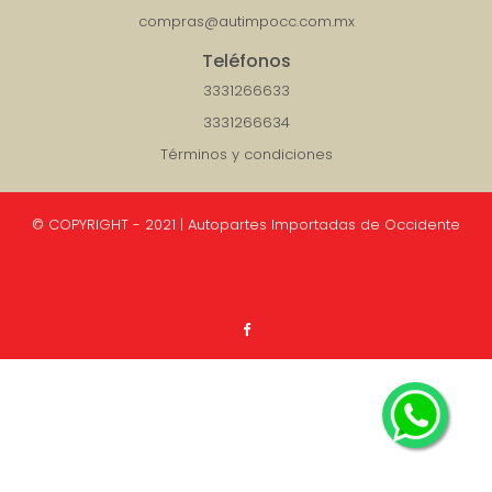
compras@autimpocc.com.mx
Teléfonos
3331266633
3331266634
Términos y condiciones
© COPYRIGHT - 2021 | Autopartes Importadas de Occidente