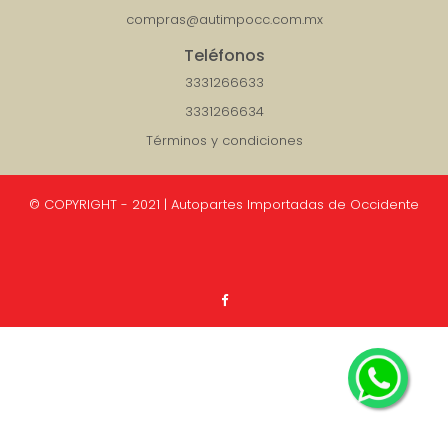
compras@autimpocc.com.mx
Teléfonos
3331266633
3331266634
Términos y condiciones
© COPYRIGHT - 2021 | Autopartes Importadas de Occidente